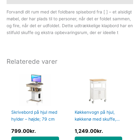
Forvandl dit rum med det foldbare spisebord fra [ ] – et alsidigt
møbel, der har plads til to personer, når det er foldet sammen,
og fire, når det er udfoldet. Dette udtrækkelige klapbord har en
stilfuld skuffe og ekstra opbevaringsrum, der er ideelle t
Relaterede varer
Skrivebord på hjul med
Køkkenvogn på hjul,
hylder – højde; 79 cm
køkkenø med skuffe,
hvid 60x45x92 cm –
799.00
kr.
1,249.00
kr.
Køkkenudstyr – Daily-
Living