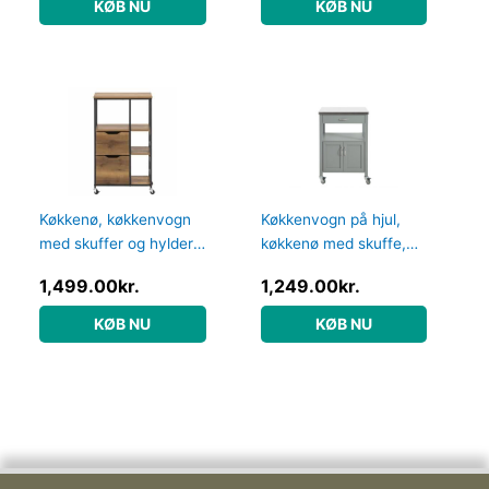
KØB NU
KØB NU
Køkkenø, køkkenvogn
Køkkenvogn på hjul,
med skuffer og hylder,
køkkenø med skuffe,
brun 53 x 37 x 89cm –
grå 60x44x92 cm –
1,499.00
kr.
1,249.00
kr.
Køkkenudstyr – Daily-
Køkkenudstyr – Daily-
Living
Living
KØB NU
KØB NU