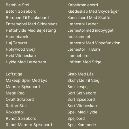
Bambus Stol
Kabeltromlebord
Beton Spisebord
Klædeskab Med Skydelåger
Bordben Til Plankebord
Konsolbord Med Skuffe
Entremøbel Med Siddeplads
Lænestol Læder
Hattehylde Med Bøjlestang
Lænestol med indbygget
Hjørnebænk
fodskammel
Høj Taburet
Lænestol Med Vippefunktion
Hollywood Spejl
Lænestol Til Børn
Hvid Vitrineskab
Lampebord
Hylde Med Læderrem
Loftlem Med Stige
Loftstige
Skab Med Lås
Makeup Spejl Med Lys
Skohylde Til Væg
Marmor Spisebord
Sminkespejl
Metal Reol
Sort Skrivebord
Ovalt Sofabord
Sort Spisebord
Rattan Stol
Sort Vitrineskab
Rokkestol
Spejl Med Hylde
Rundt Spisebord
Spejlbord
Rundt Marmor Spisebord
Spejl Kommode